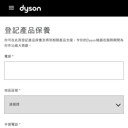
menu
登記產品保養
你可在此頁登記產品保養及得到相關產品支援，令你的Dyson機器在服務期間為
你作出最大貢獻。
電郵
*
地區區號
*
手提電話
*